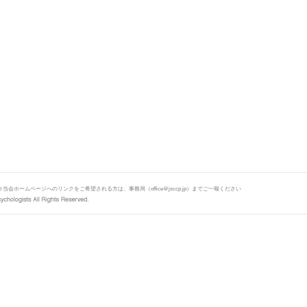
当会ホームページへのリンクをご希望される方は、事務局（office＠jsccp.jp）までご一報ください
※