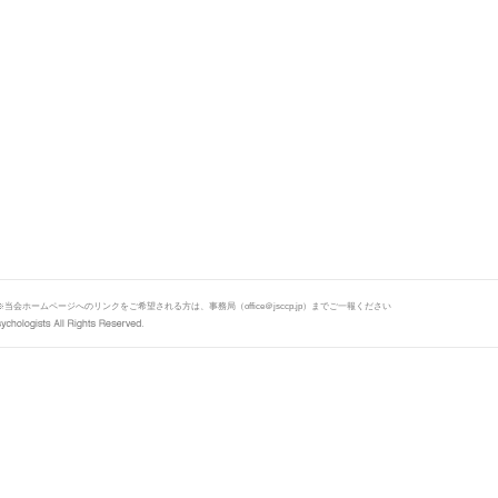
当会ホームページへのリンクをご希望される方は、事務局（office＠jsccp.jp）までご一報ください
※